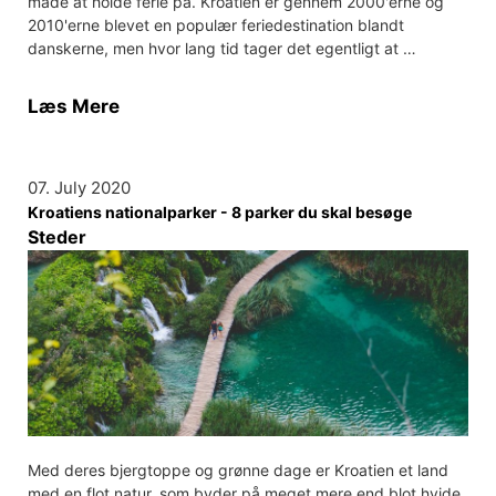
måde at holde ferie på. Kroatien er gennem 2000'erne og
2010'erne blevet en populær feriedestination blandt
danskerne, men hvor lang tid tager det egentligt at …
Læs Mere
07. July 2020
Kroatiens nationalparker - 8 parker du skal besøge
Steder
Med deres bjergtoppe og grønne dage er Kroatien et land
med en flot natur, som byder på meget mere end blot hvide