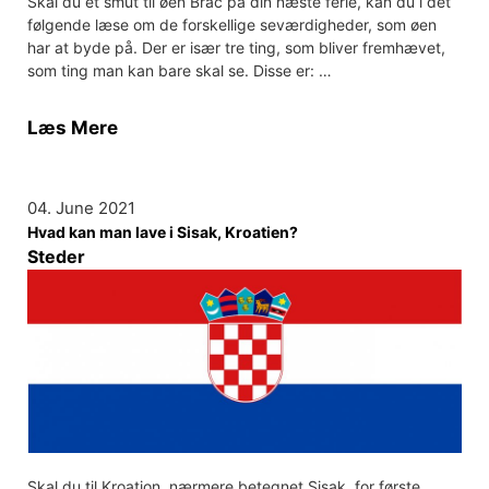
Skal du et smut til øen Brac på din næste ferie, kan du i det
følgende læse om de forskellige seværdigheder, som øen
har at byde på. Der er især tre ting, som bliver fremhævet,
som ting man kan bare skal se. Disse er: …
Læs Mere
04. June 2021
Hvad kan man lave i Sisak, Kroatien?
Steder
Skal du til Kroation, nærmere betegnet Sisak, for første